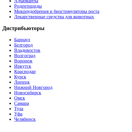
Адъюванты
Родентициды
Микроудобрения и биостимуляторы роста
Лекарственные средства для животных
Дистрибьюторы
Барнаул
Белгород
Владивосток
Волгоград
Воронеж
Иркутск
Краснодар
Курск
Липецк
Нижний Новгород
Новосибирск
Омск
Самара
Тула
Уфа
Челябинск