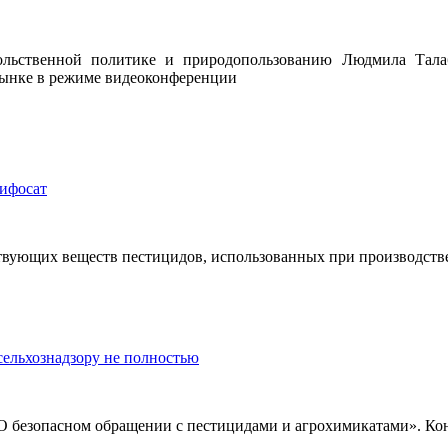
ольственной политике и природопользованию Людмила Талаб
рынке в режиме видеоконференции
лифосат
твующих веществ пестицидов, использованных при производстве
сельхознадзору не полностью
«О безопасном обращении с пестицидами и агрохимикатами». Конт