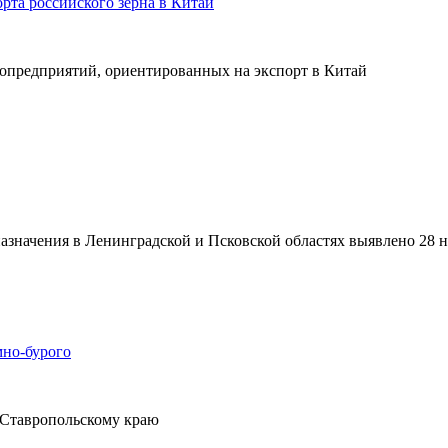
та российского зерна в Китай
ропредприятий, ориентированных на экспорт в Китай
о назначения в Ленинградской и Псковской областях выявлено 28
мно-бурого
 Ставропольскому краю