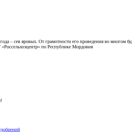
да – сев яровых. От грамотности его проведения во многом буд
 «Россельхозцентр» по Республике Мордовия
!
 удобрений