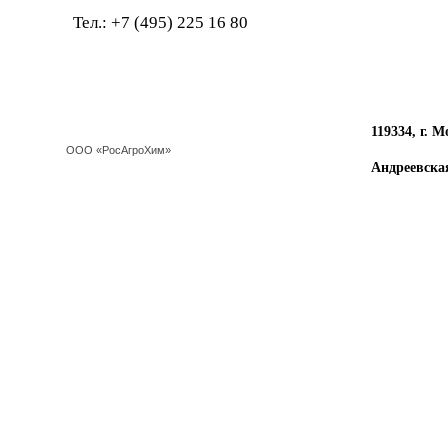
Тел.: +7 (495) 225 1
119334, г. Мо
ООО «РосАгроХим»
Андреевская на