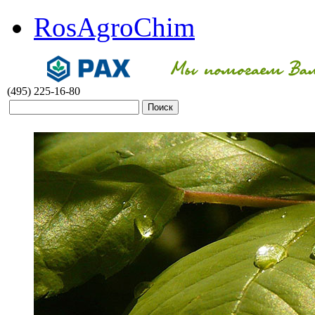
RosAgroChim
(495) 225-16-80