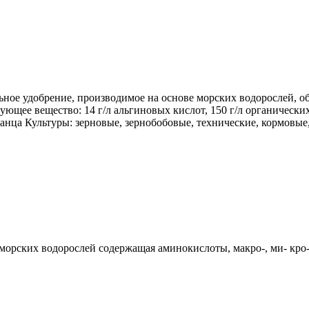
ное удобрение, производимое на основе морских водорослей, о
ее вещество: 14 г/л альгиновых кислот, 150 г/л органических вещ
 марганца Культуры: зерновые, зернобобовые, технические, кормо
морских водорослей содержащая аминокислоты, макро-, ми- кро-