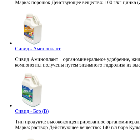
Марка: порошок Действующее вещество: 100 г/кг цинка (
Сивид - Аминоплант
Сивид-Аминоплант – органоминеральное удобрение, жид
компоненты получены путем энзимного гидролиза из вы
Сивид - Бор (В)
Тип продукта: высококонцентрированное органоминераль
Марка: раствор Действующее вещество: 140 г/л бора Кул