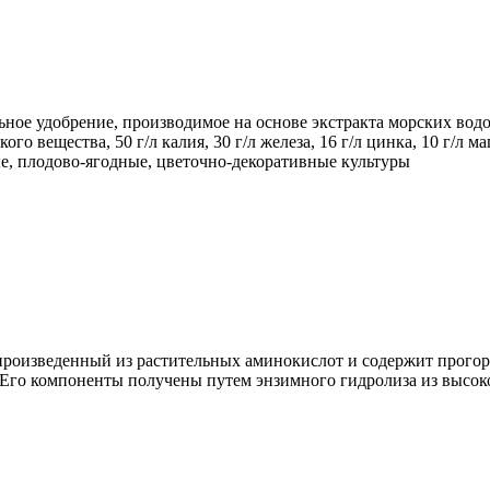
ное удобрение, производимое на основе экстракта морских вод
о вещества, 50 г/л калия, 30 г/л железа, 16 г/л цинка, 10 г/л маг
е, плодово-ягодные, цветочно-декоративные культуры
произведенный из растительных аминокислот и содержит прого
. Его компоненты получены путем энзимного гидролиза из высо