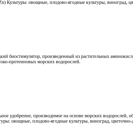
Zn) Культуры: овощные, плодово-ягодные культуры, виноград, ц
кий биостимулятор, произведенный из растительных аминокисл
соко-протеиновых морских водорослей.
ное удобрение, производимое на основе морских водорослей, о
ьтуры: овощные, плодово-ягодные культуры, виноград, цветочно