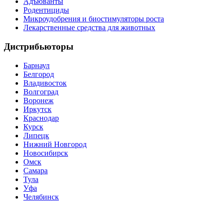
Адъюванты
Родентициды
Микроудобрения и биостимуляторы роста
Лекарственные средства для животных
Дистрибьюторы
Барнаул
Белгород
Владивосток
Волгоград
Воронеж
Иркутск
Краснодар
Курск
Липецк
Нижний Новгород
Новосибирск
Омск
Самара
Тула
Уфа
Челябинск