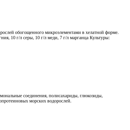
орослей обогощенного микроэлементами в хелатной форме.
ния, 10 г/л серы, 10 г/л меди, 7 г/л марганца Культуры:
рмональные соединения, полисахариды, глюкозиды,
копротеиновых морских водорослей.