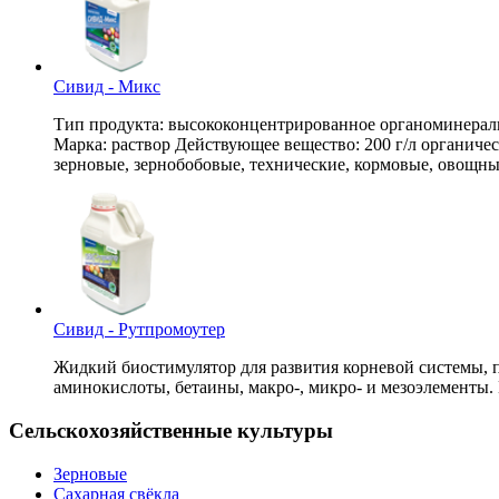
Сивид - Микс
Тип продукта: высококонцентрированное органоминераль
Марка: раствор Действующее вещество: 200 г/л органическог
зерновые, зернобобовые, технические, кормовые, овощны
Сивид - Рутпромоутер
Жидкий биостимулятор для развития корневой системы, 
аминокислоты, бетаины, макро-, микро- и мезоэлементы
Сельскохозяйственные культуры
Зерновые
Сахарная свёкла