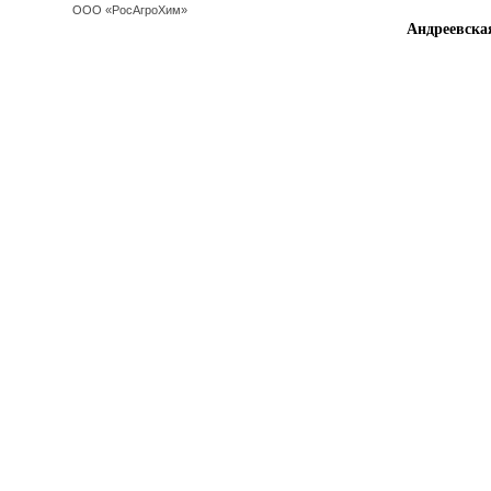
ООО «РосАгроХим»
Андреевская на