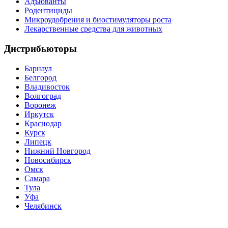
Адъюванты
Родентициды
Микроудобрения и биостимуляторы роста
Лекарственные средства для животных
Дистрибьюторы
Барнаул
Белгород
Владивосток
Волгоград
Воронеж
Иркутск
Краснодар
Курск
Липецк
Нижний Новгород
Новосибирск
Омск
Самара
Тула
Уфа
Челябинск