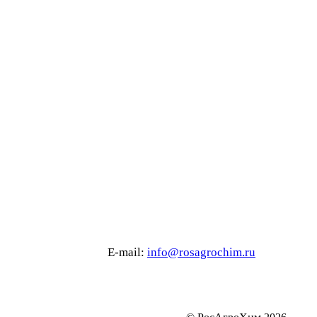
6 80 E-mail:
info@rosagrochim.ru